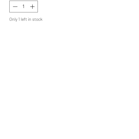
Only 1 left in stock
Add to Cart
Buy Now
Tocado de textil y plumas de gallo
Políticas de privacidad
Políticas de envíos
Políticas de devolución