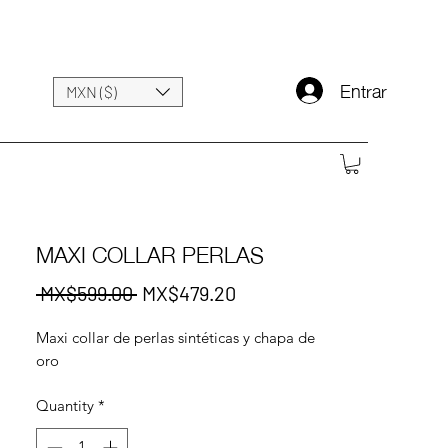
Entrar
MXN ($)
MAXI COLLAR PERLAS
Regular
Sale
 MX$599.00 
MX$479.20
Price
Price
Maxi collar de perlas sintéticas y chapa de
oro
Quantity
*