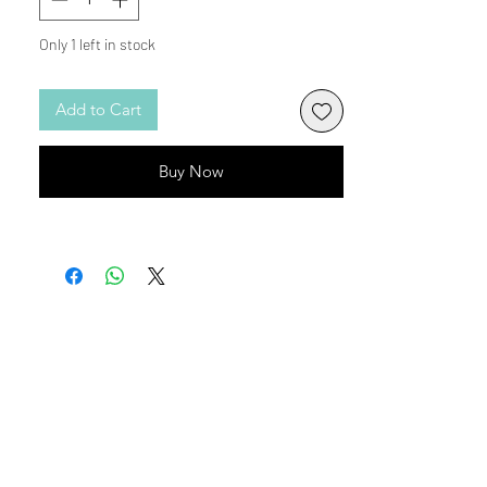
Only 1 left in stock
Add to Cart
Buy Now