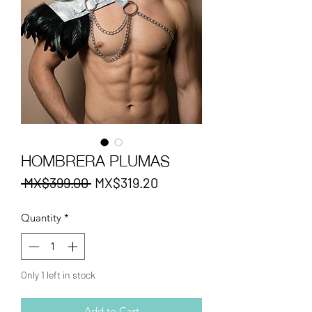
HOMBRERA PLUMAS
Regular
Sale
 MX$399.00 
MX$319.20
Price
Price
Quantity
*
Only 1 left in stock
Add to Cart